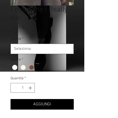
Felpa Who I Really
Am
Prezzo
70,00 €
TAGLIA
*
Colore
*
Quantità
*
AGGIUNGI